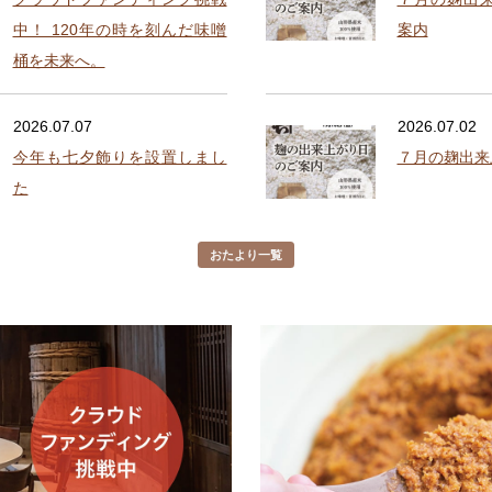
中！ 120年の時を刻んだ味噌
案内
桶を未来へ。
2026.07.07
2026.07.02
今年も七夕飾りを設置しまし
７月の麹出来
た