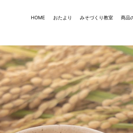
HOME
おたより
みそづくり教室
商品
深瀬善兵衛商店
HOME
味噌
オンラインショップ（Yahoo店）
麹・甘酒
梅・梅干
おたより
カネチョウたより
レシピ
麹に込め