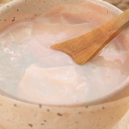
家族を笑顔にする味噌汁の力
カネチョ
アクセス
イベントのご案内
会社概要
みそづくり教室
出張味噌作り講座
取扱店一
麹出来上がり日のご案内
リンク集
味噌の即売会