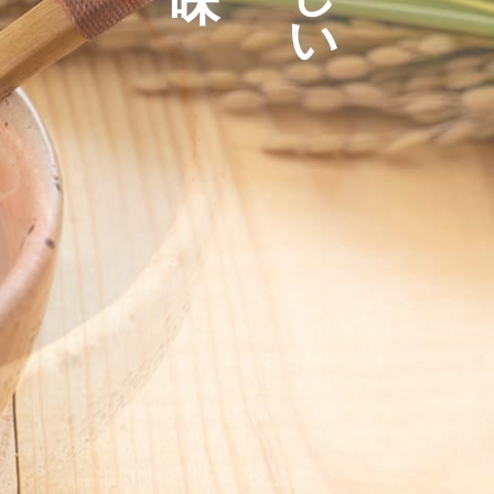
ウ印の由来
・沿革
覧