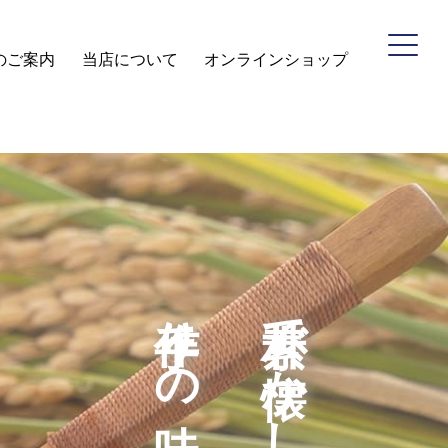
のご案内
当店について
オンラインショップ
商品のご案内
し
手作りの味
素朴で懐かしい
当店について
た変わらぬ想い