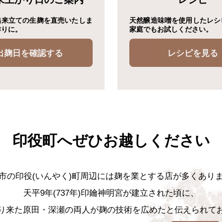
出来立ての生麹を直売いたしま
天然醸造味噌を使用したレシ
作りに。
家庭でもお試しください。
出麹日を確認する
レシピを見る
印役町へぜひお越しください
市の印役(いんやく)町周辺には麹を業とする店が多くあり
天平9年(737年)印鑰神明宮が建立された頃に、
り来た原田・深瀬の両人が麹の技術を広めたと伝えられて