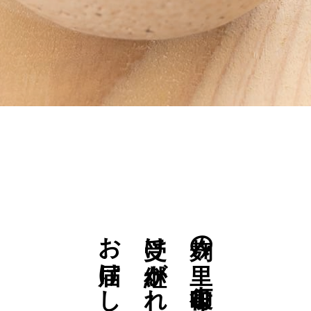
お届けします
受け継がれた伝統の味を
麹の里、印役町より