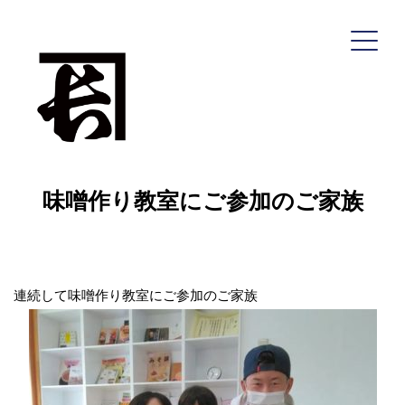
コ
ン
テ
ン
ツ
へ
味噌作り教室にご参加のご家族
ス
キ
ッ
プ
連続して味噌作り教室にご参加のご家族
深瀬善兵衛商店
HOME