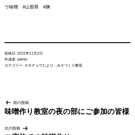
ウ味噌 #山形県 #麹
梅・梅干し
当店について
投稿日:
2022年11月2日
麹に込めた変わらぬ想い
作成者:
admin
カテゴリー:
カネチョウたより
、
みそづくり教室
カネチョウ印の由来
アクセス
投
前の投稿
味噌作り教室の夜の部にご参加の皆様
会社概要・沿革
稿
次の投稿
ナ