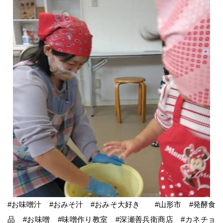
みそづくり教室
出張味噌作り講座
麹出来上がり日のご案内
味噌の即売会
商品のご案内
味噌
#お味噌汁 #おみそ汁 #おみそ大好き #山形市 #発酵食
麹・甘酒
品 #お味噌 #味噌作り教室 #深瀬善兵衛商店 #カネチョ