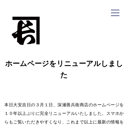
コ
ン
テ
ン
ツ
へ
ホームページをリニューアルしまし
ス
キ
た
ッ
プ
深瀬善兵衛商店
本日大安吉日の３月１日、深瀬善兵衛商店のホームページを
１０年以上ぶりに完全リニューアルいたしました。スマホか
HOME
らもご覧いただきやすくなり、これまで以上に最新の情報を