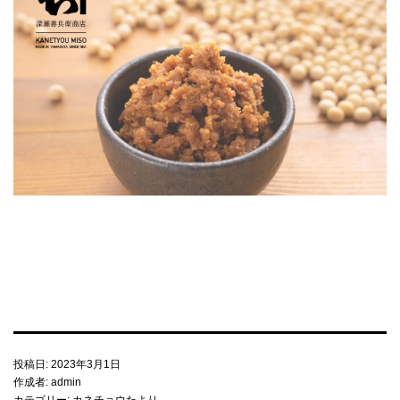
みそづくり教室
出張味噌作り講座
麹出来上がり日のご案内
味噌の即売会
商品のご案内
味噌
投稿日:
2023年3月1日
麹・甘酒
作成者:
admin
カテゴリー:
カネチョウたより