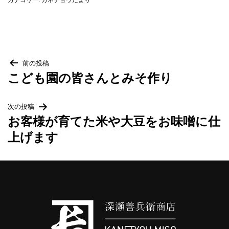
梅・梅干し
当店について
投
前の投稿
こども園の皆さんとみそ作り
稿
麹に込めた変わらぬ想い
次の投稿
ナ
お客様が育てた米や大豆をお味噌に仕
カネチョウ印の由来
ビ
上げます
ゲ
アクセス
ー
会社概要・沿革
シ