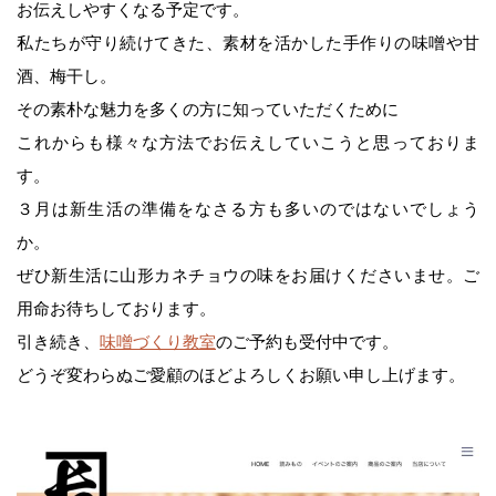
お伝えしやすくなる予定です。
私たちが守り続けてきた、素材を活かした手作りの味噌や甘
オンラインショップ（Yahoo店）
酒、梅干し。
その素朴な魅力を多くの方に知っていただくために
おたより
これからも様々な方法でお伝えしていこうと思っておりま
す。
３月は新生活の準備をなさる方も多いのではないでしょう
カネチョウたより
か。
ぜひ新生活に山形カネチョウの味をお届けくださいませ。ご
レシピ
用命お待ちしております。
引き続き、
味噌づくり教室
のご予約も受付中です。
家族を笑顔にする味噌汁の力
どうぞ変わらぬご愛顧のほどよろしくお願い申し上げます。
イベントのご案内