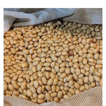
オンラインショップ（Yahoo店）
おたより
カネチョウたより
レシピ
家族を笑顔にする味噌汁の力
イベントのご案内