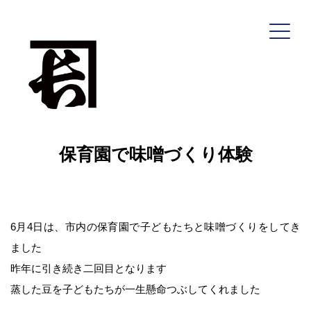
コ
ン
テ
ン
ツ
へ
保育園で味噌づくり体験
ス
キ
ッ
プ
6月4日は、市内の保育園で子どもたちと味噌づくりをしてき
深瀬善兵衛商店
ました
昨年に引き続き二回目となります
蒸した豆を子どもたちが一生懸命つぶしてくれました
HOME