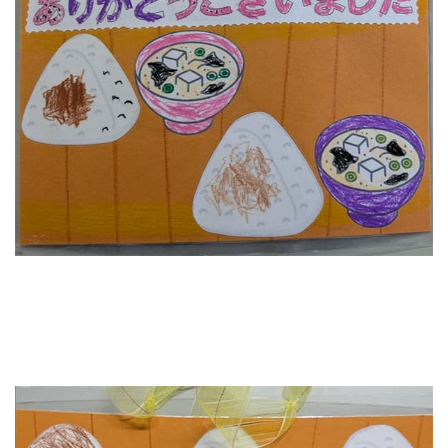
梅・梅干し
当店について
麹に込めた変わらぬ想い
カネチョウ印の由来
アクセス
会社概要・沿革