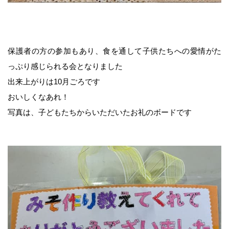
みそづくり教室
出張味噌作り講座
保護者の方の参加もあり、食を通して子供たちへの愛情がた
っぷり感じられる会となりました
麹出来上がり日のご案内
出来上がりは10月ごろです
おいしくなあれ！
味噌の即売会
写真は、子どもたちからいただいたお礼のボードです
商品のご案内
味噌
麹・甘酒