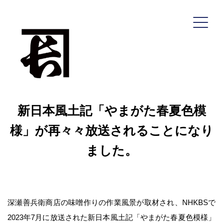
コ
ン
テ
ン
ツ
へ
新日本風土記「やまがた春夏色模
ス
キ
様」が再々々放送されることになり
ッ
ました。
プ
深瀬善兵衛商店
深瀬善兵衛商店の味噌作りの作業風景が取材され、NHKBSで
HOME
2023年7月に放送された新日本風土記「やまがた春夏色模様」