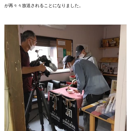
が再々々放送されることになりました。
オンラインショップ（Yahoo店）
おたより
カネチョウたより
レシピ
家族を笑顔にする味噌汁の力
イベントのご案内