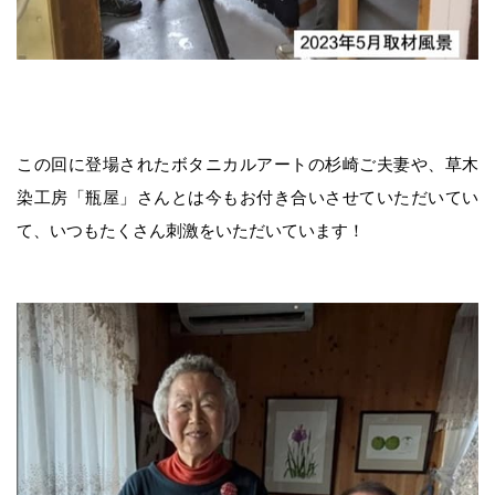
みそづくり教室
出張味噌作り講座
麹出来上がり日のご案内
この回に登場されたボタニカルアートの杉崎ご夫妻や、草木
染工房「瓶屋」さんとは今もお付き合いさせていただいてい
味噌の即売会
て、いつもたくさん刺激をいただいています！
商品のご案内
味噌
麹・甘酒