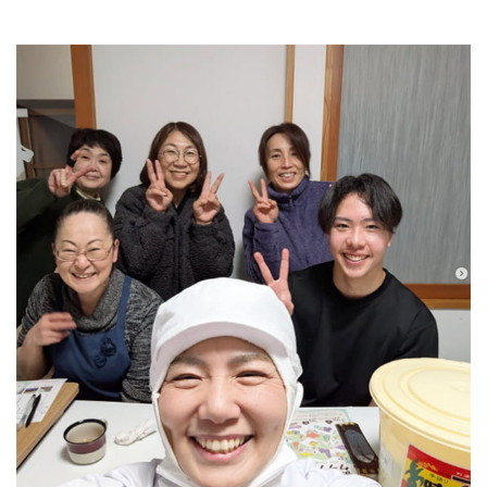
みそづくり教室
出張味噌作り講座
麹出来上がり日のご案内
味噌の即売会
商品のご案内
味噌
麹・甘酒