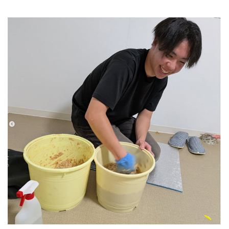
オンラインショップ（Yahoo店）
おたより
カネチョウたより
レシピ
家族を笑顔にする味噌汁の力
イベントのご案内