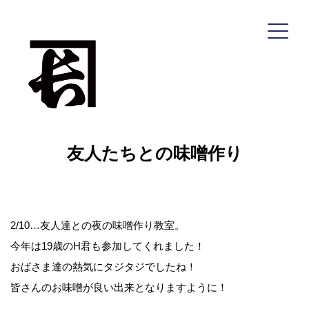
コ
ン
テ
ン
ツ
へ
友人たちとの味噌作り
ス
キ
ッ
プ
2/10…友人達との夜の味噌作り教室。
深瀬善兵衛商店
今年は19歳のH君も参加してくれました！
おばさま達の熱気にタジタジでしたね！
皆さんのお味噌が良い出来となりますように！
HOME