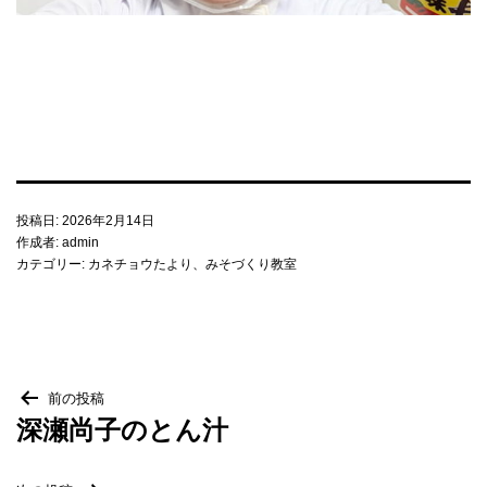
梅・梅干し
当店について
麹に込めた変わらぬ想い
投稿日:
2026年2月14日
作成者:
admin
カテゴリー:
カネチョウたより
、
みそづくり教室
カネチョウ印の由来
アクセス
投
前の投稿
会社概要・沿革
深瀬尚子のとん汁
稿