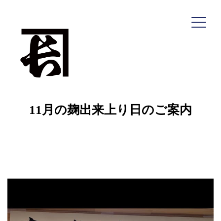
コ
ン
テ
ン
ツ
へ
11月の麹出来上り日のご案内
ス
キ
ッ
プ
深瀬善兵衛商店
HOME