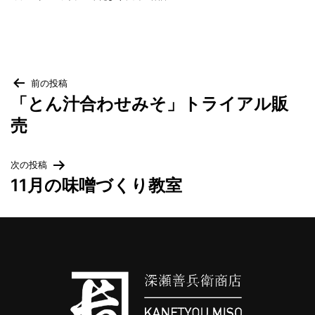
梅・梅干し
当店について
投
前の投稿
「とん汁合わせみそ」トライアル販
稿
売
麹に込めた変わらぬ想い
ナ
次の投稿
カネチョウ印の由来
ビ
11月の味噌づくり教室
ゲ
アクセス
ー
会社概要・沿革
シ