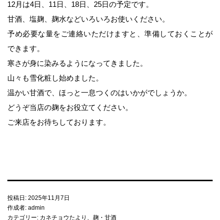
12月は4日、11日、18日、25日の予定です。
みそづくり教室
甘酒、塩麹、麹水などいろいろお使いください。
予め必要な量をご連絡いただけますと、準備しておくことが
出張味噌作り講座
できます。
寒さが身に染みるようになってきました。
麹出来上がり日のご案内
山々も雪化粧し始めました。
温かい甘酒で、ほっと一息つくのはいかがでしょうか。
味噌の即売会
どうぞ当店の麹をお役立てください。
ご来店をお待ちしております。
商品のご案内
味噌
投稿日:
2025年11月7日
麹・甘酒
作成者:
admin
カテゴリー:
カネチョウたより
、
麹・甘酒