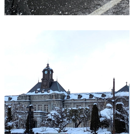
梅・梅干し
当店について
麹に込めた変わらぬ想い
カネチョウ印の由来
アクセス
会社概要・沿革