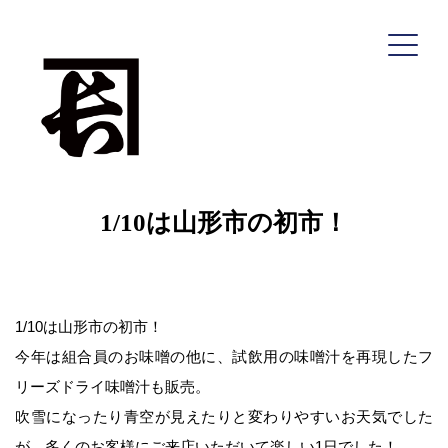
コ
ン
テ
ン
ツ
へ
1/10は山形市の初市！
ス
キ
ッ
プ
1/10は山形市の初市！
深瀬善兵衛商店
今年は組合員のお味噌の他に、試飲用の味噌汁を再現したフ
リーズドライ味噌汁も販売。
吹雪になったり青空が見えたりと変わりやすいお天気でした
HOME
が、多くのお客様にご来店いただいて楽しい1日でした！