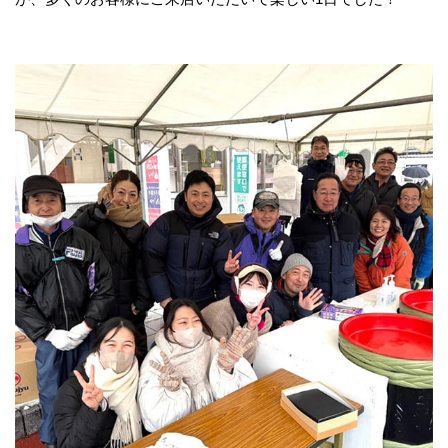
オンラインショップ（Yahoo店）
おたより
カネチョウたより
レシピ
家族を笑顔にする味噌汁の力
イベントのご案内