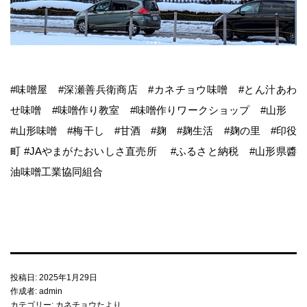
取扱店一覧
リンク集
#味噌屋 #深瀬善兵衛商店 #カネチョウ味噌 #とん汁あわ
せ味噌 #味噌作り教室 #味噌作りワークショップ #山形
#山形味噌 #梅干し #甘酒 #麹 #麹生活 #麹の里 #印役
町 #JAやまがたおいしさ直売所 #ふるさと納税 #山形県醬
油味噌工業協同組合
投稿日:
2025年1月29日
作成者:
admin
カテゴリー:
カネチョウたより