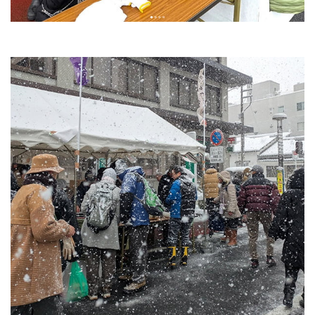
みそづくり教室
出張味噌作り講座
麹出来上がり日のご案内
味噌の即売会
商品のご案内
味噌
麹・甘酒