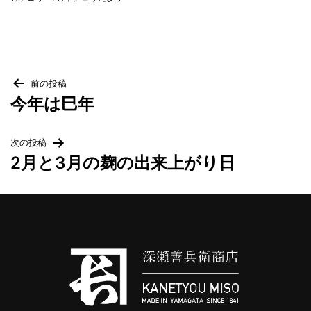
投
前の投稿
今年は巳年
稿
次の投稿
ナ
2月と3月の麹の出来上がり日
ビ
ゲ
ー
シ