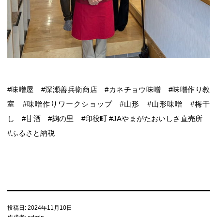
梅・梅干し
当店について
#味噌屋 #深瀬善兵衛商店 #カネチョウ味噌 #味噌作り教
麹に込めた変わらぬ想い
室 #味噌作りワークショップ #山形 #山形味噌 #梅干
し #甘酒 #麹の里 #印役町 #JAやまがたおいしさ直売所
カネチョウ印の由来
#ふるさと納税
アクセス
会社概要・沿革
投稿日:
2024年11月10日