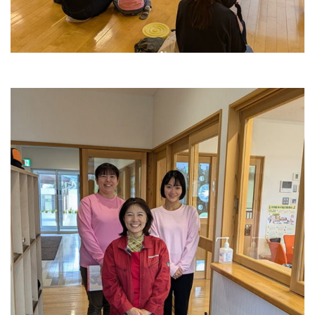
みそづくり教室
出張味噌作り講座
麹出来上がり日のご案内
味噌の即売会
商品のご案内
味噌
麹・甘酒