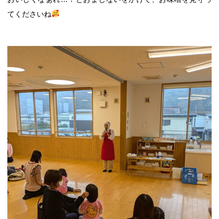
てくださいね
オンラインショップ（Yahoo店）
おたより
カネチョウたより
レシピ
家族を笑顔にする味噌汁の力
イベントのご案内