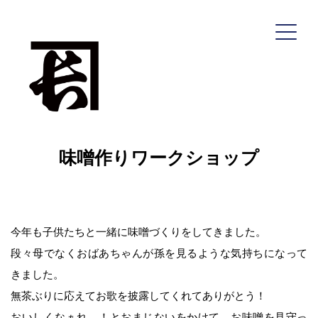
コ
ン
テ
ン
ツ
へ
味噌作りワークショップ
ス
キ
ッ
プ
今年も子供たちと一緒に味噌づくりをしてきました。
深瀬善兵衛商店
段々母でなくおばあちゃんが孫を見るような気持ちになって
きました。
無茶ぶりに応えてお歌を披露してくれてありがとう！
HOME
おいしくなぁれ…！とおまじないをかけて、お味噌を見守っ