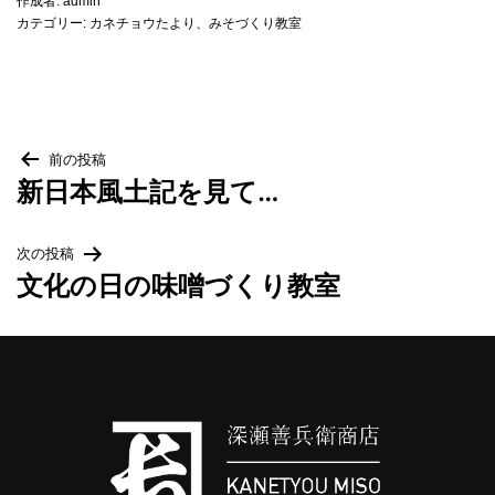
作成者:
admin
カテゴリー:
カネチョウたより
、
みそづくり教室
取扱店一覧
リンク集
投
前の投稿
新日本風土記を見て…
稿
次の投稿
ナ
文化の日の味噌づくり教室
ビ
ゲ
ー
シ