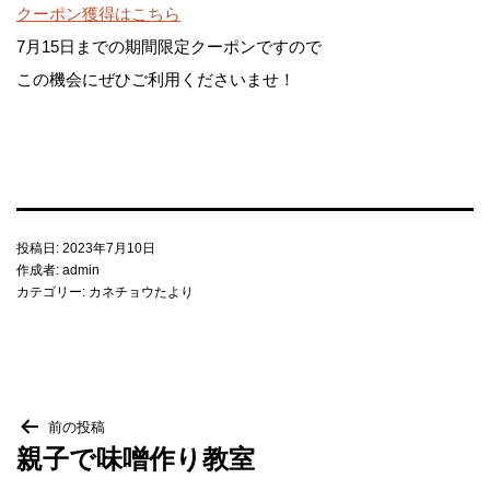
クーポン獲得はこちら
梅・梅干し
7月15日までの期間限定クーポンですので
この機会にぜひご利用くださいませ！
当店について
麹に込めた変わらぬ想い
投稿日:
2023年7月10日
カネチョウ印の由来
作成者:
admin
カテゴリー:
カネチョウたより
アクセス
会社概要・沿革
投
前の投稿
親子で味噌作り教室
稿