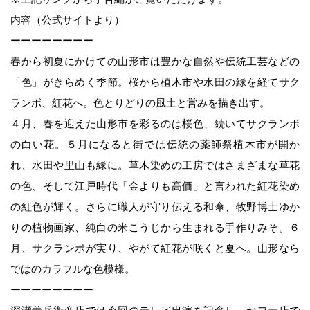
内容（公式サイトより）
オンラインショップ（Yahoo店）
ーーーーーーーー
春から初夏にかけての山形市は豊かな自然や伝統工芸などの
「色」がきらめく季節。桜から植木市や水田の緑を経てサク
おたより
ランボ、紅花へ。色とりどりの風土と営みを描き出す。
４月、春を迎えた山形市を彩るのは桜色、続いてサクランボ
カネチョウたより
の白い花。５月になると街では伝統の薬師祭植木市が開か
れ、水田や里山も緑に。草木染めの工房ではさまざまな草花
レシピ
の色、そして江戸時代「金よりも高価」と言われた紅花染め
の紅色が輝く。さらに職人が守り伝える和傘、牧野博士ゆか
家族を笑顔にする味噌汁の力
りの植物画家、純白の米こうじから生まれる手作りみそ。６
月、サクランボが実り、やがて紅花が咲くと夏へ。山形なら
ではのカラフルな色模様。
イベントのご案内
ーーーーーーーー