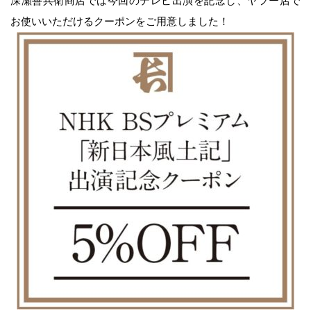
深瀬善兵衛商店では今回のテレビ出演を記念し、ヤフー店で
みそづくり教室
お使いいただけるクーポンをご用意しました！
出張味噌作り講座
麹出来上がり日のご案内
味噌の即売会
商品のご案内
味噌
麹・甘酒