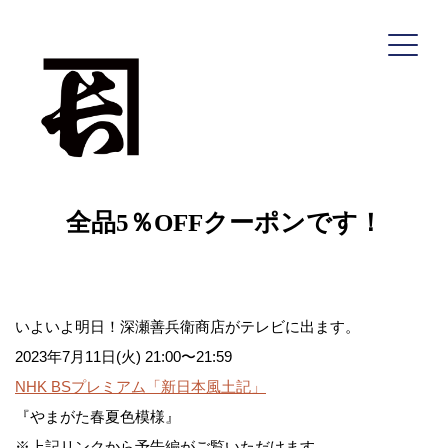
コ
ン
テ
ン
ツ
へ
全品5％OFFクーポンです！
ス
キ
ッ
プ
いよいよ明日！深瀬善兵衛商店がテレビに出ます。
深瀬善兵衛商店
2023年7月11日(火) 21:00〜21:59
NHK BSプレミアム「新日本風土記」
『やまがた春夏色模様』
HOME
※上記リンクから予告編がご覧いただけます。